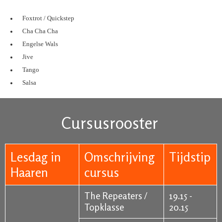
Foxtrot / Quickstep
Cha Cha Cha
Engelse Wals
Jive
Tango
Salsa
Cursusrooster
Lesdag in
Omschrijving
Tijdstip
Haaren
cursus
The Repeaters /
19.15 -
Topklasse
20.15