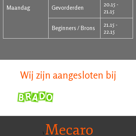
20.15 -
Maandag
Gevorderden
21.15
21.15 -
Beginners / Brons
22.15
Wij zijn aangesloten bij
Mecaro
\